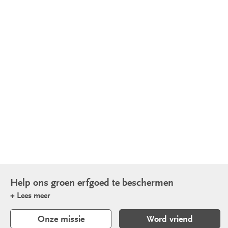
Tuinen
Publicaties
Over
ons
Steun
ons
Help ons groen erfgoed te beschermen
+ Lees meer
Onze missie
Word vriend