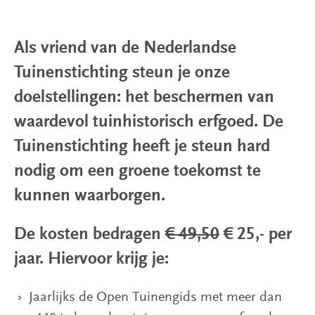
Tuinen
Als vriend van de Nederlandse
Publicaties
Tuinenstichting steun je onze
Over
doelstellingen: het beschermen van
ons
waardevol tuinhistorisch erfgoed. De
Tuinenstichting heeft je steun hard
Steun
nodig om een groene toekomst te
ons
kunnen waarborgen.
De kosten bedragen
€ 49,50
€ 25,- per
jaar. Hiervoor krijg je:
Jaarlijks de Open Tuinengids met meer dan