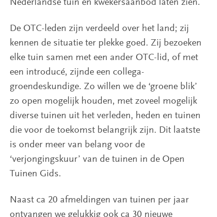
Nederlandse tuin en kwekersaanbod laten zien.
Tuinen
De OTC-leden zijn verdeeld over het land; zij
Publicaties
kennen de situatie ter plekke goed. Zij bezoeken
elke tuin samen met een ander OTC-lid, of met
Over
een introducé, zijnde een collega-
ons
groendeskundige. Zo willen we de ‘groene blik’
zo open mogelijk houden, met zoveel mogelijk
Steun
diverse tuinen uit het verleden, heden en tuinen
ons
die voor de toekomst belangrijk zijn. Dit laatste
is onder meer van belang voor de
‘verjongingskuur’ van de tuinen in de Open
Tuinen Gids.
Naast ca 20 afmeldingen van tuinen per jaar
ontvangen we gelukkig ook ca 30 nieuwe