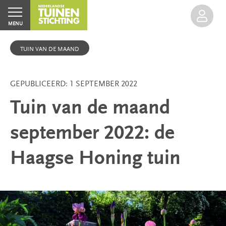
MENU
TUIN VAN DE MAAND
GEPUBLICEERD: 1 SEPTEMBER 2022
Tuin van de maand
Home
september 2022: de
Agenda
Inloggen
Haagse Honing tuin
Excursies
Groen
Erfgoed
Open