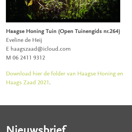
Haagse Honing Tuin (Open Tuinengids nr.264)
Eveline de Heij
E haagszaad@icloud.com
M 06 2411 9312
Download hier de folder van Haagse Honing en
Haags Zaad 2021
.
Nieuwsbrief