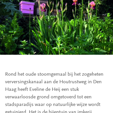
Tuinen
Publicaties
Over
ons
Steun
ons
Rond het oude stoomgemaal bij het zogeheten
verversingskanaal aan de Houtrustweg in Den
Haag heeft Eveline de Heij een stuk
verwaarloosde grond omgetoverd tot een
stadsparadijs waar op natuurlijke wijze wordt
getuinierd. Het is de bijentuin van imkerij