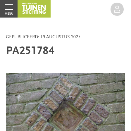
MENU
GEPUBLICEERD: 19 AUGUSTUS 2025
PA251784
Home
Agenda
Inloggen
Excursies
Groen
Erfgoed
Open