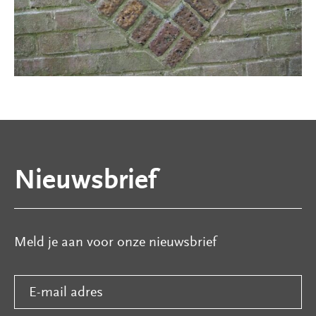
Tuinen
Publicaties
Over
ons
Steun
Nieuwsbrief
ons
Meld je aan voor onze nieuwsbrief