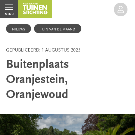
MENU
NIEUWS
TUIN VAN DE MAAND
GEPUBLICEERD: 1 AUGUSTUS 2025
Buitenplaats
Home
Oranjestein,
Agenda
Inloggen
Oranjewoud
Excursies
Groen
Erfgoed
Open